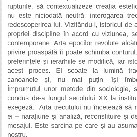
rupturile, să contextualizeze creația estet
nu este niciodată neutră; interogarea tre
redescoperirea lui. Vizitându-l, istoricul de
propriei discipline în acord cu viziunea, se
contemporane. Arta epocilor revolute alcăt
privire proaspătă îi poate schimba conturul
preferințele și ierarhiile se modifică, iar ist
acest proces. El scoate la lumină tradi
canoanele și, nu mai puțin, își îmbog
Împrumutul unor metode din sociologie, s
condus de-a lungul secolului XX la instit
exegeză. Arta trecutului nu încetează să ni
ei
–
narațiune și analiză, reconstituire și d
mesajul. Este sarcina pe care și-au asumat-
nostru.